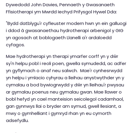
Dywedodd John Davies, Pennaeth y Gwasanaeth
Ffisiotherapi ym Mwrdd Iechyd Prifysgol Hywel Dda:
"Bydd datblygu'r cyfleuster modern hwn yn ein galluogi
i ddod â gwasanaethau hydrotherapi arbenigol y GIG
yn agosach at boblogaeth Llanelli a'r ardaloedd
cyfagos.
Mae hydrotherapi yn therapi ymarfer corff yn y dŵr
sy'n helpu pobl i reoli poen, gwella symudedd, ac adfer
yn gyflymach o anaf neu salwch. Mae'r cynhesrwydd
yn helpu i ymlacio cyhyrau a lleihau anystwythder yn y
cymalau a bod bywiogrwydd y dŵr yn lleihau'r pwysau
ar gymalau poenus neu gymalau gwan. Mae llawer o
bobl hefyd yn cael manteision seicolegol cadarnhaol,
gan gynnwys llai o bryder am symud, gwell llesiant, a
mwy o gymhelliant i gymryd rhan yn eu cymorth
adsefydlu.