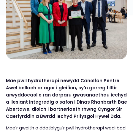
Mae pwll hydrotherapi newydd Canolfan Pentre
Awel bellach ar agor i gleifion, sy'n garreg filltir
arwyddocaol o ran darparu gwasanaethau iechyd
a llesiant integredig o safon i Dinas Rhanbarth Bae
Abertawe, diolch i bartneriaeth rhwng Cyngor Sir
Caerfyrddin a Bwrdd Iechyd Prifysgol Hywel Dda.
Mae'r gwaith o ddatblygu'r pwll hydrotherapi wedi bod