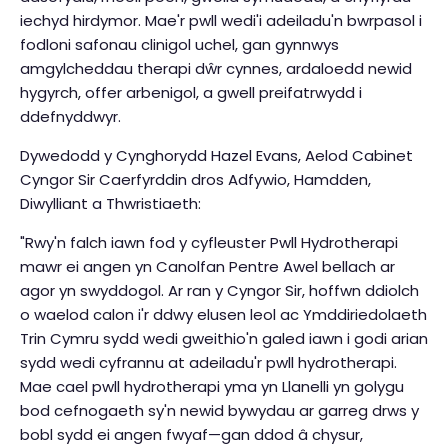
iechyd hirdymor. Mae'r pwll wedi'i adeiladu'n bwrpasol i
fodloni safonau clinigol uchel, gan gynnwys
amgylcheddau therapi dŵr cynnes, ardaloedd newid
hygyrch, offer arbenigol, a gwell preifatrwydd i
ddefnyddwyr.
Dywedodd y Cynghorydd Hazel Evans, Aelod Cabinet
Cyngor Sir Caerfyrddin dros Adfywio, Hamdden,
Diwylliant a Thwristiaeth:
"Rwy'n falch iawn fod y cyfleuster Pwll Hydrotherapi
mawr ei angen yn Canolfan Pentre Awel bellach ar
agor yn swyddogol. Ar ran y Cyngor Sir, hoffwn ddiolch
o waelod calon i'r ddwy elusen leol ac Ymddiriedolaeth
Trin Cymru sydd wedi gweithio'n galed iawn i godi arian
sydd wedi cyfrannu at adeiladu'r pwll hydrotherapi.
Mae cael pwll hydrotherapi yma yn Llanelli yn golygu
bod cefnogaeth sy'n newid bywydau ar garreg drws y
bobl sydd ei angen fwyaf—gan ddod â chysur,