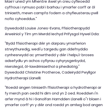
Mae'r uned ym Mhentre Awel yn creu cyfleoedd
cyffrous i rymuso pobl i barhau i ymarfer corff ar ôl
triniaeth, mewn campfa fodern a chyfleusterau pwll
nofio cyhoeddus."
Dywedodd Louise Jones-Evans, Ffisiotherapydd
Arweiniol y Tîm ym Mwrdd Iechyd Prifysgol Hywel Dda:
"Bydd ffisiotherapi dŵr yn darparu ymarferion
strwythuredig, wedi'u targedu gan ddefnyddio
cynhesrwydd ac ymwrthedd y dŵr i helpu'r broses
adsefydlu yn achos cyflyrau cyhyrysgerbydol,
niwrolegol, ôl-lawdriniaethol a phediatrig."
Dywedodd Christine Protheroe, Cadeirydd Pwyllgor
Hydrotherapi Llanelli:
"Roedd angen triniaeth ffisiotherapi a hydrotherapi ar
fy merch pan oedd hi dim ond yn 2 oed. Roeddwn i'n
arfer mynd â hi i Ganolfan Hamdden Llanelli o''r blaen i
ymarfer corff yn y dŵr ond roedd yn amlwg bod angen