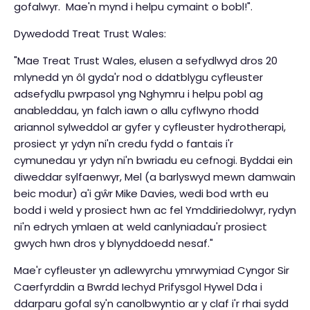
gofalwyr. Mae'n mynd i helpu cymaint o bobl!".
Dywedodd Treat Trust Wales:
"Mae Treat Trust Wales, elusen a sefydlwyd dros 20
mlynedd yn ôl gyda'r nod o ddatblygu cyfleuster
adsefydlu pwrpasol yng Nghymru i helpu pobl ag
anableddau, yn falch iawn o allu cyflwyno rhodd
ariannol sylweddol ar gyfer y cyfleuster hydrotherapi,
prosiect yr ydyn ni'n credu fydd o fantais i'r
cymunedau yr ydyn ni'n bwriadu eu cefnogi. Byddai ein
diweddar sylfaenwyr, Mel (a barlyswyd mewn damwain
beic modur) a'i gŵr Mike Davies, wedi bod wrth eu
bodd i weld y prosiect hwn ac fel Ymddiriedolwyr, rydyn
ni'n edrych ymlaen at weld canlyniadau'r prosiect
gwych hwn dros y blynyddoedd nesaf."
Mae'r cyfleuster yn adlewyrchu ymrwymiad Cyngor Sir
Caerfyrddin a Bwrdd Iechyd Prifysgol Hywel Dda i
ddarparu gofal sy'n canolbwyntio ar y claf i'r rhai sydd