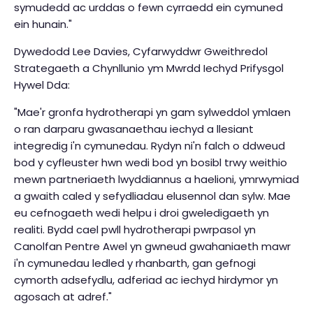
symudedd ac urddas o fewn cyrraedd ein cymuned
ein hunain."
Dywedodd Lee Davies, Cyfarwyddwr Gweithredol
Strategaeth a Chynllunio ym Mwrdd Iechyd Prifysgol
Hywel Dda:
"Mae'r gronfa hydrotherapi yn gam sylweddol ymlaen
o ran darparu gwasanaethau iechyd a llesiant
integredig i'n cymunedau. Rydyn ni'n falch o ddweud
bod y cyfleuster hwn wedi bod yn bosibl trwy weithio
mewn partneriaeth lwyddiannus a haelioni, ymrwymiad
a gwaith caled y sefydliadau elusennol dan sylw. Mae
eu cefnogaeth wedi helpu i droi gweledigaeth yn
realiti. Bydd cael pwll hydrotherapi pwrpasol yn
Canolfan Pentre Awel yn gwneud gwahaniaeth mawr
i'n cymunedau ledled y rhanbarth, gan gefnogi
cymorth adsefydlu, adferiad ac iechyd hirdymor yn
agosach at adref."