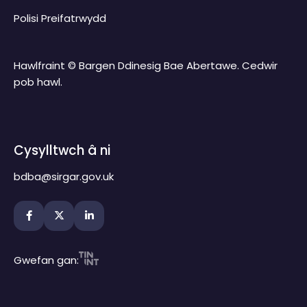
Polisi Preifatrwydd
Hawlfraint © Bargen Ddinesig Bae Abertawe. Cedwir
pob hawl.
Cysylltwch â ni
bdba@sirgar.gov.uk
Gwefan gan: