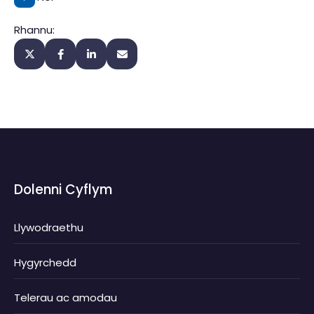
Rhannu:
Dolenni Cyflym
Llywodraethu
Hygyrchedd
Telerau ac amodau