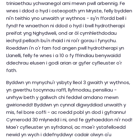
triniaethau ychwanegol arni mewn pwll arbennig. Fe
wnes i ddod o hyd i osteopath ym Mryste, felly bydden
ni'n teithio yno unwaith yr wythnos - sy'n ffordd bell i
fynd! Fe wnaethon ni ddod o hyd i bwll hydrotherapi
preifat yng Nghydweli, ond ar ôl cymhlethdodau
iechyd pellach bu'n rhaid i ni roi'r gorau i fynychu.
Roeddwn i'n o'r farn fod angen pwll hydrotherapi yn
Llanelli, felly fe wnes i a 10 o fy ffrindiau benywaidd
ddechrau elusen i godi arian ar gyfer cyfleuster o'r
fath.
Byddwn yn mynychu'r ysbyty lleol 3 gwaith yr wythnos,
yn gwerthu tocynnau raffl, llyfrnodau, pensiliau -
unrhyw beth y gallwch chi feddwl amdano mewn
gwirionedd! Byddwn yn cynnal digwyddiad unwaith y
mis, fel bore coffi - ac roedd pobl yn dod i gyfrannu!
Cymerodd 30 mlynedd i ni, ond fe gyrhaeddon ni'r nod!
Mae'r cyfleuster yn syfrdanol, ac mae'r ystafelloedd
newid yn wych i ddefnyddwyr cadair olwyn a'u