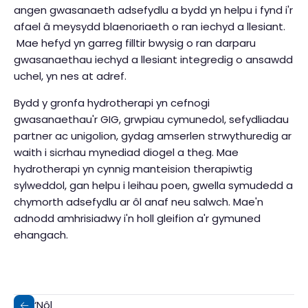
angen gwasanaeth adsefydlu a bydd yn helpu i fynd i'r
afael â meysydd blaenoriaeth o ran iechyd a llesiant.
Mae hefyd yn garreg filltir bwysig o ran darparu
gwasanaethau iechyd a llesiant integredig o ansawdd
uchel, yn nes at adref.
Bydd y gronfa hydrotherapi yn cefnogi
gwasanaethau'r GIG, grwpiau cymunedol, sefydliadau
partner ac unigolion, gydag amserlen strwythuredig ar
waith i sicrhau mynediad diogel a theg. Mae
hydrotherapi yn cynnig manteision therapiwtig
sylweddol, gan helpu i leihau poen, gwella symudedd a
chymorth adsefydlu ar ôl anaf neu salwch. Mae'n
adnodd amhrisiadwy i'n holl gleifion a'r gymuned
ehangach
.
‘Nôl