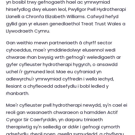
yn bosibl trwy gefnogaeth hael ac ymrwymiad
hirsefydlog dwy elusen leol, Pwyllgor Pwll Hydrotherapi
Llanelli a Chronfa Elizabeth Williams. Cafwyd hefyd
gyllid gan yr elusen genedlaethol Treat Trust Wales a
Llywodraeth Cymru.
Gan weithio mewn partneriaeth â chyrff sector
cyhoeddus, mae'r ymddiriedolwyr elusennol wedi
chwarae rhan bwysig wrth gefnogi'r weledigaeth ar
gyfer cyfleuster hydrotherapi hygyrch, o ansawdd
uchel i'r gymuned leol. Mae eu cyfraniad yn
adlewyrchu'r ymrwymiad cyffredin i wella iechyd,
llesiant a chyfleoedd adsefydlu i bobl ledled y
rhanbarth.
Mae'r cyfleuster pwll hydrotherapi newydd, sy'n cael ei
reoli gan wasanaeth chwaraeon a hamdden Actif
Cyngor Sir Caerfyrddin, yn darparu triniaeth
therapiwtig sy'n seiliedig ar ddŵr i gefnogi cymorth
adsefydlu, rheoli poen, gwella symudedd, a chyflyrau