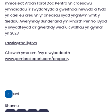
mhrosiect Ardan Forol Doc Penfro yn croesawu
ymholiadau i'r swyddfeydd a gweithdai newydd a fydd
yn cael eu creu yn yr anecsau sydd ynghlwm wrht y
Siediau Awerynnay Sunderland ym Mhorth Penfro. Bydd
y swyddfeydd a’r gweithdy wedi'u cwblhau yn gynnar
yn 2023.
Lawrlwytho llyfryn
Cliciwch yma am fwy o wybodaeth
www.pembrokeport.com/property
‘Nôl
Rhannu: