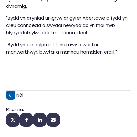
dynamig.
"Bydd yn atyniad unigryw ar gyfer Abertawe a fydd yn
creu cannoedd o swyddi newydd ac yn rhoi hwb
blynyddol sylweddol i'r economi leol.
"Bydd yn ein helpu i ddenu mwy o westai,
manwerthwyr, bwytai a mannau hamdden eraill."
‘Nôl
Rhannu: