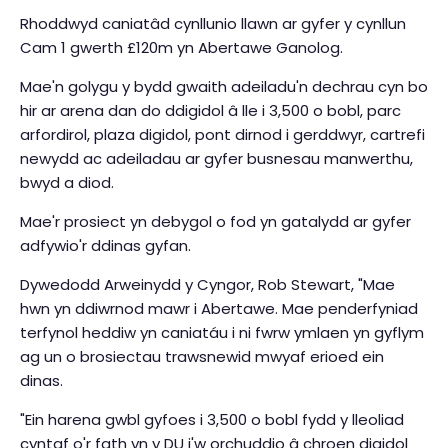
Rhoddwyd caniatâd cynllunio llawn ar gyfer y cynllun
Cam 1 gwerth £120m yn Abertawe Ganolog.
Mae'n golygu y bydd gwaith adeiladu'n dechrau cyn bo
hir ar arena dan do ddigidol â lle i 3,500 o bobl, parc
arfordirol, plaza digidol, pont dirnod i gerddwyr, cartrefi
newydd ac adeiladau ar gyfer busnesau manwerthu,
bwyd a diod.
Mae'r prosiect yn debygol o fod yn gatalydd ar gyfer
adfywio'r ddinas gyfan.
Dywedodd Arweinydd y Cyngor, Rob Stewart, "Mae
hwn yn ddiwrnod mawr i Abertawe. Mae penderfyniad
terfynol heddiw yn caniatáu i ni fwrw ymlaen yn gyflym
ag un o brosiectau trawsnewid mwyaf erioed ein
dinas.
"Ein harena gwbl gyfoes i 3,500 o bobl fydd y lleoliad
cyntaf o'r fath yn y DU i'w orchuddio â chroen digidol