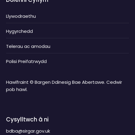
Llywodraethu
Hygyrchedd
Telerau ac amodau
Polisi Preifatrwydd
Hawlfraint © Bargen Ddinesig Bae Abertawe. Cedwir
pob hawl.
Cysylltwch â ni
bdba@sirgar.gov.uk