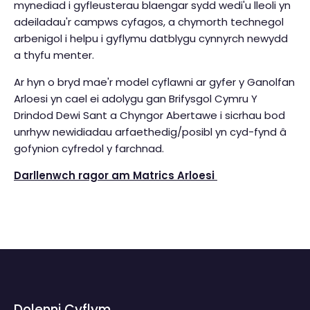
mynediad i gyfleusterau blaengar sydd wedi'u lleoli yn
adeiladau'r campws cyfagos, a chymorth technegol
arbenigol i helpu i gyflymu datblygu cynnyrch newydd
a thyfu menter.
Ar hyn o bryd mae'r model cyflawni ar gyfer y Ganolfan
Arloesi yn cael ei adolygu gan Brifysgol Cymru Y
Drindod Dewi Sant a Chyngor Abertawe i sicrhau bod
unrhyw newidiadau arfaethedig/posibl yn cyd-fynd â
gofynion cyfredol y farchnad.
Darllenwch ragor am Matrics Arloesi
Dolenni Cyflym