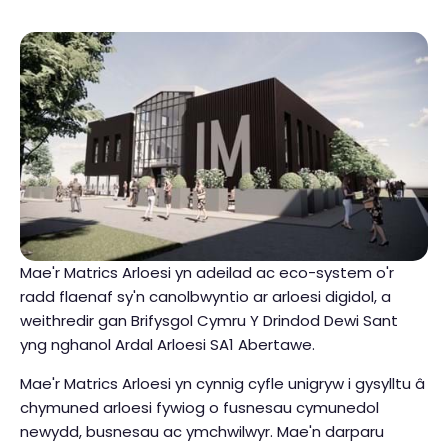
Mae'r Matrics Arloesi yn adeilad ac eco-system o'r
radd flaenaf sy'n canolbwyntio ar arloesi digidol, a
weithredir gan Brifysgol Cymru Y Drindod Dewi Sant
yng nghanol Ardal Arloesi SA1 Abertawe.
Mae'r Matrics Arloesi yn cynnig cyfle unigryw i gysylltu â
chymuned arloesi fywiog o fusnesau cymunedol
newydd, busnesau ac ymchwilwyr. Mae'n darparu